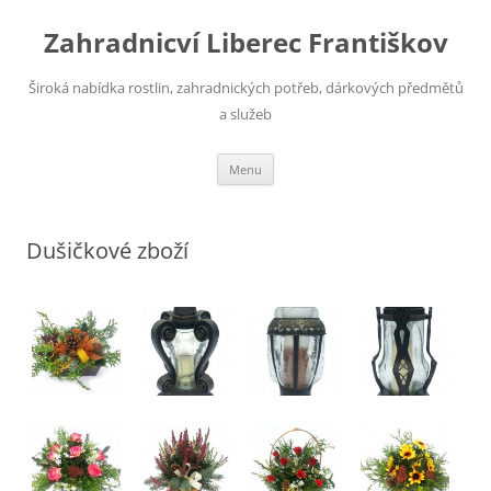
Skip
to
Zahradnicví Liberec Františkov
content
Široká nabídka rostlin, zahradnických potřeb, dárkových předmětů
a služeb
Menu
Dušičkové zboží