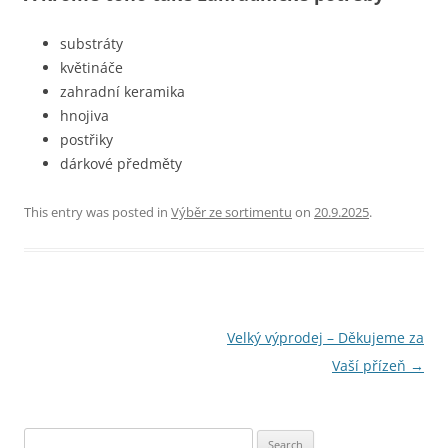
substráty
květináče
zahradní keramika
hnojiva
postřiky
dárkové předměty
This entry was posted in
Výběr ze sortimentu
on
20.9.2025
.
Post
Velký výprodej – Děkujeme za
navigation
Vaší přízeň
→
Search